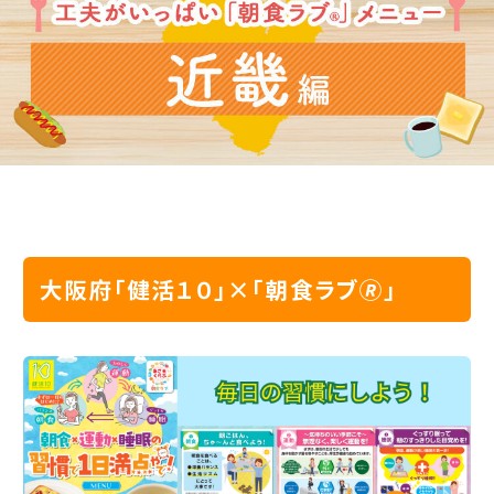
大阪府「健活１０」×「朝食ラブ🄬」