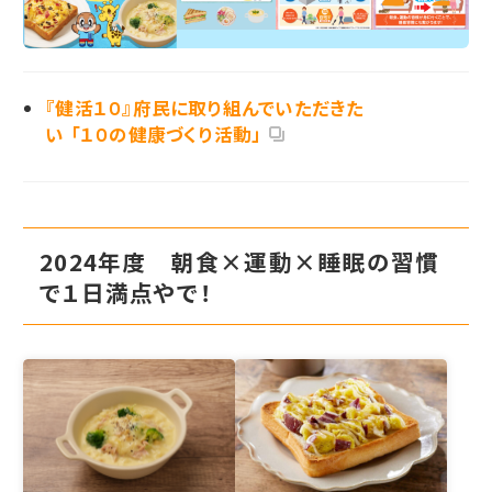
『健活１０』府民に取り組んでいただきた
い 「１０の健康づくり活動」
2024年度 朝食×運動×睡眠の習慣
で１日満点やで！