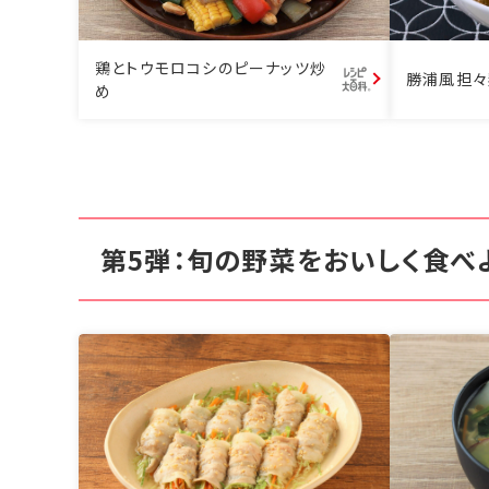
鶏とトウモロコシのピーナッツ炒
勝浦風担々
め
第5弾：旬の野菜をおいしく食べ