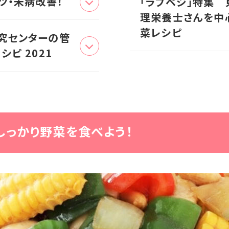
ツ・未病改善！
｢ラブベジ｣特集
理栄養士さんを中
菜レシピ
究センターの管
ピ 2021
、しっかり野菜を食べよう！